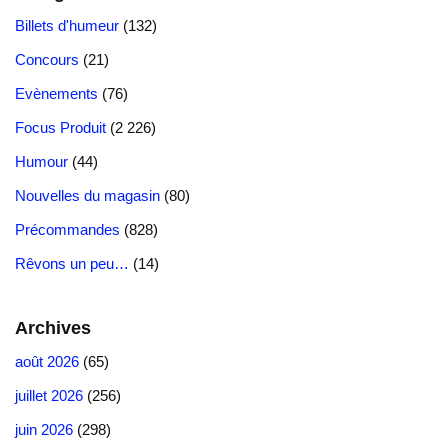
b
d
y
a
Li
d
k.
A
n
e
e
bl
g
Billets d'humeur
(132)
o
o
m
n
s
c
p
g
st
dI
r
er
Concours
(21)
o
n
k
o
p
er
n
Evènements
(76)
k
m
Focus Produit
(2 226)
Humour
(44)
Nouvelles du magasin
(80)
Précommandes
(828)
Rêvons un peu…
(14)
Archives
août 2026
(65)
juillet 2026
(256)
juin 2026
(298)