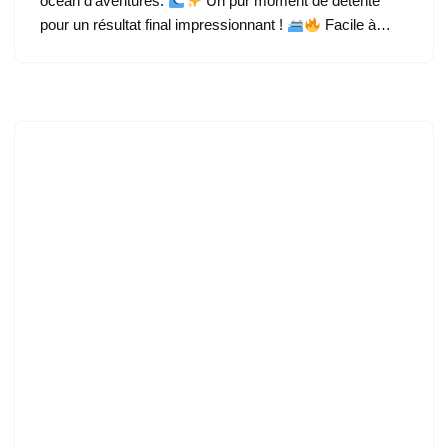
océan d’aventures.
Un pur moment de détente
pour un résultat final impressionnant !
Facile à…