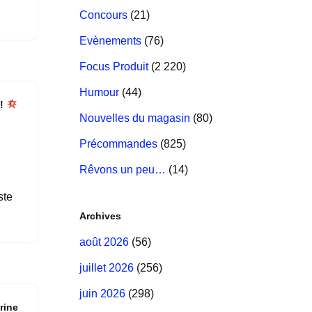
st
dI
r
er
k
k
o
p
er
Concours
(21)
n
m
Evènements
(76)
Focus Produit
(2 220)
Humour
(44)
 !
Nouvelles du magasin
(80)
Précommandes
(825)
Rêvons un peu…
(14)
ste
Archives
août 2026
(56)
juillet 2026
(256)
juin 2026
(298)
rine