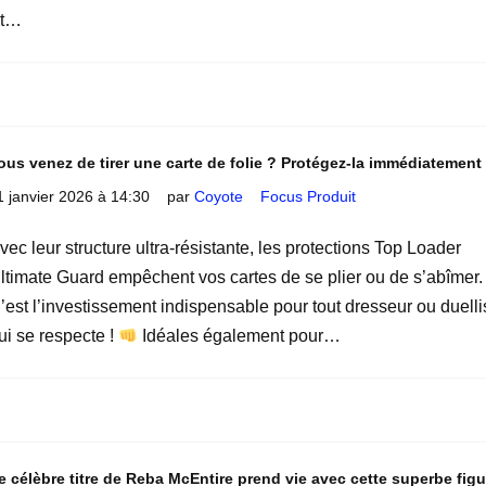
Et…
ous venez de tirer une carte de folie ? Protégez-la immédiatement
1 janvier 2026 à 14:30
par
Coyote
Focus Produit
vec leur structure ultra-résistante, les protections Top Loader
ltimate Guard empêchent vos cartes de se plier ou de s’abîmer.
’est l’investissement indispensable pour tout dresseur ou duelli
ui se respecte !
Idéales également pour…
e célèbre titre de Reba McEntire prend vie avec cette superbe figu