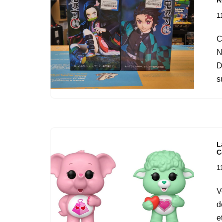
R
1
C
N
D
s
L
C
1
V
d
e