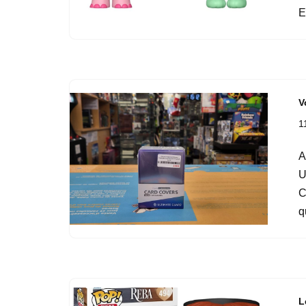
V
1
A
U
C
q
L