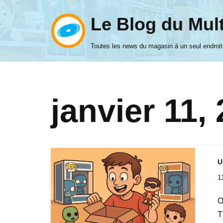
Le Blog du Mul
Aller
au
Toutes les news du magasin à un seul endroit
contenu
janvier 11,
U
1
O
T