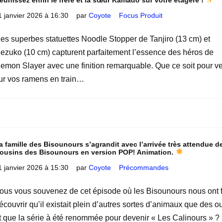
éunissez enfin le frère et la sœur Kamado sur votre étagère !
1 janvier 2026 à 16:30
par
Coyote
Focus Produit
es superbes statuettes Noodle Stopper de Tanjiro (13 cm) et
ezuko (10 cm) capturent parfaitement l’essence des héros de
emon Slayer avec une finition remarquable. Que ce soit pour vei
ur vos ramens en train…
a famille des Bisounours s’agrandit avec l’arrivée très attendue d
ousins des Bisounours en version POP! Animation.
1 janvier 2026 à 15:30
par
Coyote
Précommandes
ous vous souvenez de cet épisode où les Bisounours nous ont f
écouvrir qu’il existait plein d’autres sortes d’animaux que des o
t que la série à été renommée pour devenir « Les Calinours » ?