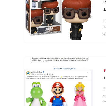
P
1
L
p
a
1
C
c
m