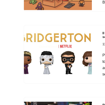
B
I
s
1
P
t
a
s