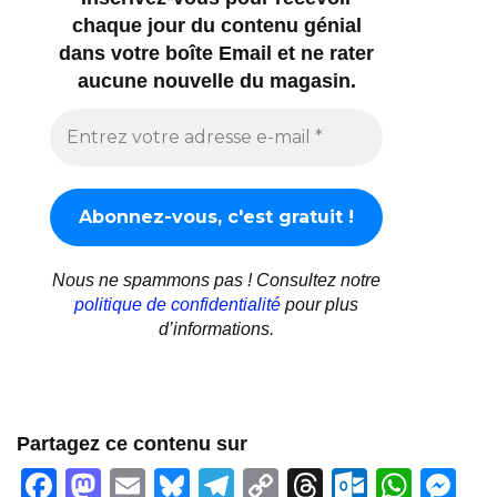
chaque jour du contenu génial
dans votre boîte Email et ne rater
aucune nouvelle du magasin.
Nous ne spammons pas ! Consultez notre
politique de confidentialité
pour plus
d’informations.
Partagez ce contenu sur
F
M
E
Bl
T
C
T
O
W
M