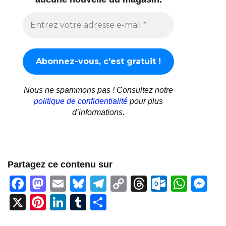
Nous ne spammons pas ! Consultez notre
politique de confidentialité
pour plus
d’informations.
Partagez ce contenu sur
F
M
E
Bl
T
C
T
O
W
M
a
a
m
u
el
o
hr
ut
h
e
X
Pi
Li
T
P
c
st
ail
e
e
p
e
lo
at
ss
nt
n
u
ar