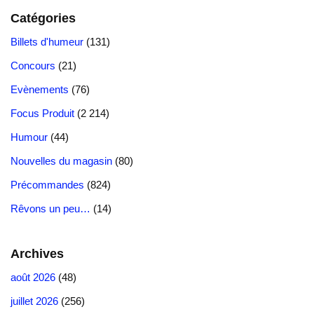
e
o
sk
gr
y
a
o
s
e
er
k
m
ta
Catégories
b
d
y
a
Li
d
k.
A
n
e
e
bl
g
Billets d'humeur
(131)
o
o
m
n
s
c
p
g
st
dI
r
er
Concours
(21)
o
n
k
o
p
er
n
Evènements
(76)
k
m
Focus Produit
(2 214)
Humour
(44)
Nouvelles du magasin
(80)
Précommandes
(824)
Rêvons un peu…
(14)
Archives
août 2026
(48)
juillet 2026
(256)