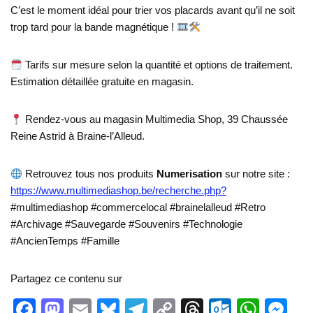
C’est le moment idéal pour trier vos placards avant qu’il ne soit
trop tard pour la bande magnétique !
Tarifs sur mesure selon la quantité et options de traitement.
Estimation détaillée gratuite en magasin.
Rendez-vous au magasin Multimedia Shop, 39 Chaussée
Reine Astrid à Braine-l’Alleud.
Retrouvez tous nos produits
Numerisation
sur notre site :
https://www.multimediashop.be/recherche.php?
#multimediashop #commercelocal #brainelalleud #Retro
#Archivage #Sauvegarde #Souvenirs #Technologie
#AncienTemps #Famille
Partagez ce contenu sur
F
M
E
Bl
T
C
T
O
W
M